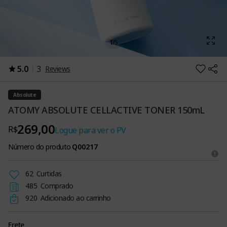
1
/
5
5.0
3
Reviews
Absolute
ATOMY ABSOLUTE CELLACTIVE TONER 150mL
269,00
R$
Logue para ver o PV
Número do produto
Q00217
62
Curtidas
485
Comprado
920
Adicionado ao carrinho
Frete