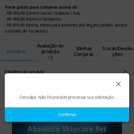
Frete grátis para compras acima de :
· R$ 399,00 (Centro-oeste / Sudeste / Sul)
· R$ 499,00 (Norte e Nordeste)
· R$ 699,00 (Norte, Aéreo para somente até 4kg por pedido, exceto
o estado do Tocantins)
Avaliação do
Minhas
Trocas/Devolu
Detalhes
produto
Compras
ções
(3)
Detalhes do produto
Desculpe. Não foi possível processar sua solicitação.
Confirmar