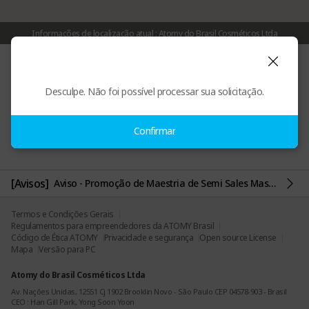
Informações de localização atual : Atomy do Brasil Cosméticos Ltda
Atomy do Brasil Cosméticos Ltda
Desculpe. Não foi possível processar sua solicitação.
Av. Nações Unidas, 12551 Cj 1902 Brooklin Novo - São Paulo CEP 04
578-903 - Brasil
Confirmar
[Avisos]
Aviso - Promoção de Maestria de Semi Sales Master prorrogada!
Termos e Condições Gerais
Regulamentos para empreendedores da ATOMY Brasil
Código de Ética ATOMY
Privacidade e segurança
Open source License
Mapa
Versão para PC
Atomy do Brasil Cosméticos Ltda
Av. Nações Unidas, 12551 Cj 1902 Brooklin Novo - São Paulo CEP 04578-903 - Brasil
CEO : Han Gill Park, Yong Soon Yoon