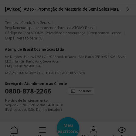
[Avisos]
Aviso - Promoção de Maestria de Semi Sales Master prorrogada!
Termos e Condições Gerais
Regulamentos para empreendedores da ATOMY Brasil
Código de Ética ATOMY
Privacidade e segurança
Open source License
Mapa
Versão para PC
Atomy do Brasil Cosméticos Ltda
Av. Nações Unidas, 12551 Cj 1902 Brooklin Novo - São Paulo CEP 04578-903 - Brasil
CEO : Han Gill Park, Yong Soon Yoon
CNPJ : 40.486.928/0001-42
© 2025~2026 ATOMY CO., LTD. ALL RIGHTS RESERVED
Serviço de Atendimento ao Cliente
0800-878-2266
Consultar
Horário de funcionamento :
Seg.-Sex. 10:00~12:00 e das 14:00~16:00
(Fechados aos Sáb., Dom. e feriados)
E-mail
: atomy_br@atomypark.com
Meu
escritório