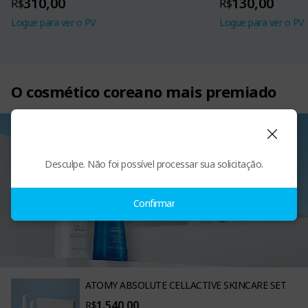
310,00
130,00
R$
R$
Logue para ver o PV
Logue para ver o PV
O cosmético coreano mais premiado
Desculpe. Não foi possível processar sua solicitação.
Confirmar
ATOMY ABSOLUTE CELLACTIVE SKINCARE SET
1.540,00
R$